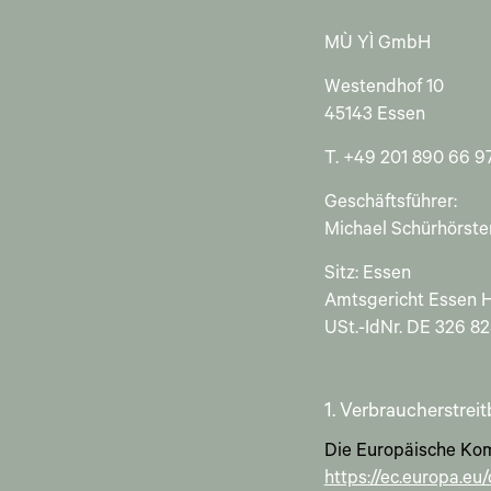
MÙ YÌ GmbH
Westendhof 10
45143 Essen
T. +49 201 890 66 9
Geschäftsführer:
Michael Schürhörste
Sitz: Essen
Amtsgericht Essen 
USt.-IdNr. DE 326 82
1. Verbraucherstrei
Die Europäische Komm
https://ec.europa.eu