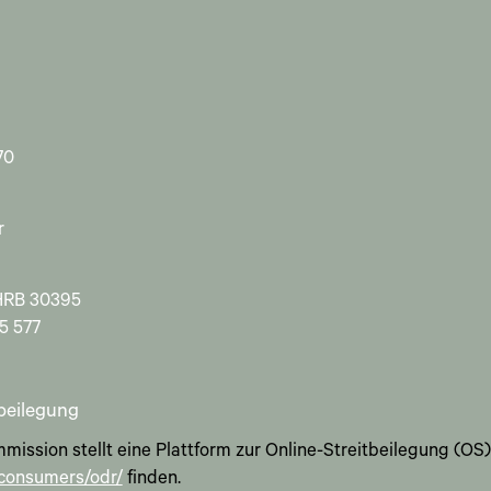
70
r
HRB 30395
5 577
tbeilegung
ission stellt eine Plattform zur Online-Streitbeilegung (OS) 
/consumers/odr/
finden.