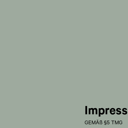
Impres
GEMÄß §5 TMG